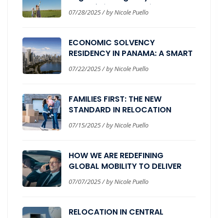
estratégica para quienes
07/28/2025 / by Nicole Puello
buscan estabilidad, bienestar y
expansión internacional
ECONOMIC SOLVENCY
RESIDENCY IN PANAMA: A SMART
PATH FOR GLOBAL INVESTORS
07/22/2025 / by Nicole Puello
FAMILIES FIRST: THE NEW
STANDARD IN RELOCATION
PROGRAMS
07/15/2025 / by Nicole Puello
HOW WE ARE REDEFINING
GLOBAL MOBILITY TO DELIVER
REAL BUSINESS VALUE
07/07/2025 / by Nicole Puello
RELOCATION IN CENTRAL